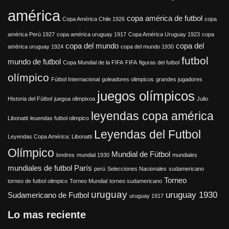
américa
copa américa de futbol
Copa América Chile 1926
copa
américa Perú 1927
copa américa uruguay 1917
Copa América Uruguay 1923
copa
copa del mundo
copa del
américa uruguay 1924
copa del mundo 1930
futbol
mundo de futbol
Copa Mundial de la FIFA
FIFA
figuras del futbol
olímpico
Fútbol Internacional
goleadores olimpicos
grandes jugadores
juegos olímpicos
Historia del Fútbol
juegoa olimpixoa
Julio
leyendas copa américa
Libonatti
leuendas futbol olimpico
Leyendas del Futbol
Leyendas Copa América: Libonatti
Olímpico
Mundial de Fútbol
londres
mundial 1930
mundiales
mundiales de futbol
París
perú
Selecciones Nacionales
sudamericano
Torneo
torneo de futbol olimpico
Torneo Mundial
torneo sudamericano
uruguay
uruguay 1930
Sudamericano de Futbol
uruguay 1917
Lo mas reciente