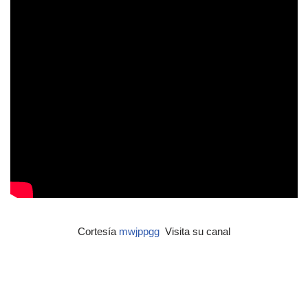
Cortesía
mwjppgg
Visita su canal