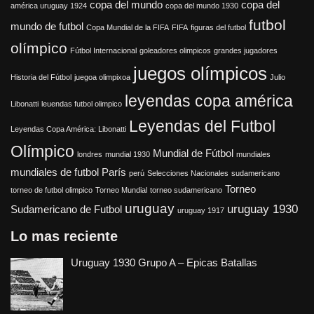
copa del mundo
copa del
américa uruguay 1924
copa del mundo 1930
futbol
mundo de futbol
Copa Mundial de la FIFA
FIFA
figuras del futbol
olímpico
Fútbol Internacional
goleadores olimpicos
grandes jugadores
juegos olímpicos
Historia del Fútbol
juegoa olimpixoa
Julio
leyendas copa américa
Libonatti
leuendas futbol olimpico
Leyendas del Futbol
Leyendas Copa América: Libonatti
Olímpico
Mundial de Fútbol
londres
mundial 1930
mundiales
mundiales de futbol
París
perú
Selecciones Nacionales
sudamericano
Torneo
torneo de futbol olimpico
Torneo Mundial
torneo sudamericano
uruguay
uruguay 1930
Sudamericano de Futbol
uruguay 1917
Lo mas reciente
Uruguay 1930 Grupo A – Epicas Batallas