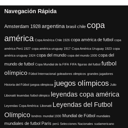
Navegación Rápida
copa
argentina
Amsterdam 1928
brasil
chile
américa
copa américa de futbol
Copa América Chile 1926
copa
américa Perú 1927
copa américa uruguay 1917
Copa América Uruguay 1923
copa
copa del mundo
copa del
américa uruguay 1924
copa del mundo 1930
futbol
mundo de futbol
Copa Mundial de la FIFA
FIFA
figuras del futbol
olímpico
Fútbol Internacional
goleadores olimpicos
grandes jugadores
juegos olímpicos
Historia del Fútbol
juegoa olimpixoa
Julio
leyendas copa américa
Libonatti
leuendas futbol olimpico
Leyendas del Futbol
Leyendas Copa América: Libonatti
Olímpico
Mundial de Fútbol
londres
mundial 1930
mundiales
mundiales de futbol
París
perú
Selecciones Nacionales
sudamericano