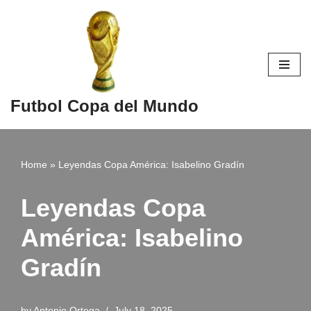
Skip
to
content
Futbol Copa del Mundo
Home
»
Leyendas Copa América: Isabelino Gradín
Leyendas Copa
América: Isabelino
Gradín
by
Antonio Ortega
July 18, 2025