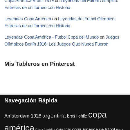
Copa América Brasil 1919
on
Leyendas del Futbol Olímpico:
Estrellas de un Torneo con Historia
Leyendas Copa América
on
Leyendas del Futbol Olímpico:
Estrellas de un Torneo con Historia
Leyendas Copa América - Futbol Copa del Mundo
on
Juegos
Olímpicos Berlín 1916: Los Juegos Que Nunca Fueron
Mis Tableros en Pinterest
Navegación Rápida
copa
argentina
Amsterdam 1928
brasil
chile
américa
copa américa de futbol
Copa América Chile 1926
copa