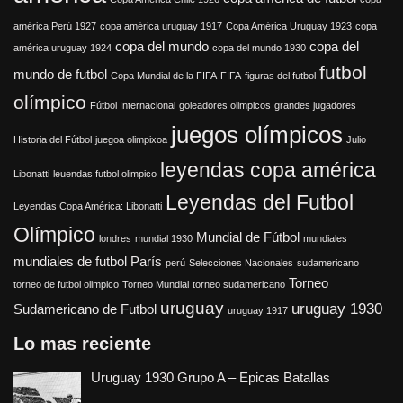
américa Perú 1927
copa américa uruguay 1917
Copa América Uruguay 1923
copa
copa del mundo
copa del
américa uruguay 1924
copa del mundo 1930
futbol
mundo de futbol
Copa Mundial de la FIFA
FIFA
figuras del futbol
olímpico
Fútbol Internacional
goleadores olimpicos
grandes jugadores
juegos olímpicos
Historia del Fútbol
juegoa olimpixoa
Julio
leyendas copa américa
Libonatti
leuendas futbol olimpico
Leyendas del Futbol
Leyendas Copa América: Libonatti
Olímpico
Mundial de Fútbol
londres
mundial 1930
mundiales
mundiales de futbol
París
perú
Selecciones Nacionales
sudamericano
Torneo
torneo de futbol olimpico
Torneo Mundial
torneo sudamericano
uruguay
uruguay 1930
Sudamericano de Futbol
uruguay 1917
Lo mas reciente
Uruguay 1930 Grupo A – Epicas Batallas