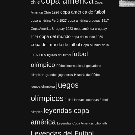
copa américa
chile
Copa
copa américa de futbol
América Chile 1926
copa américa Perú 1927
copa américa uruguay 1917
Copa América Uruguay 1923
copa américa uruguay
copa del mundo
1924
copa del mundo 1930
copa del mundo de futbol
Copa Mundial de la
futbol
FIFA
FIFA
figuras del futbol
olímpico
Fútbol Internacional
goleadores
olimpicos
grandes jugadores
Historia del Fútbol
juegos
juegoa olimpixoa
olímpicos
Julio Libonatti
leuendas futbol
leyendas copa
olimpico
américa
Leyendas Copa América: Libonatti
Leyendas del Futbol