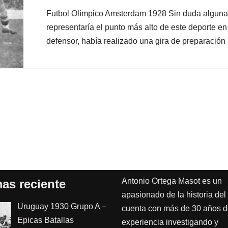
Futbol Olímpico Amsterdam 1928 Sin duda alguna, 
representaría el punto más alto de este deporte 
defensor, había realizado una gira de preparació
Antonio Ortega Masot es un
as reciente
apasionado de la historia del 
Uruguay 1930 Grupo A –
cuenta con más de 30 años 
Epicas Batallas
experiencia investigando y