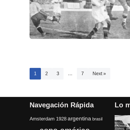
1
2
3
…
7
Next »
Navegación Rápida
Lo m
argentina
Amsterdam 1928
brasil