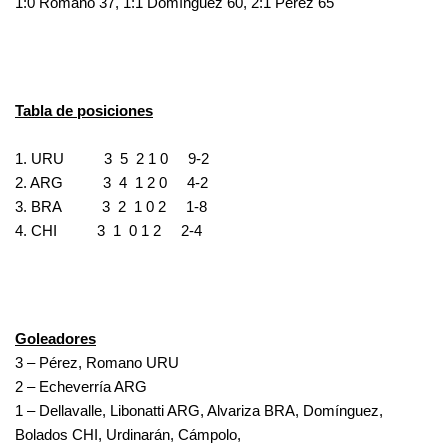
1:0 Romano 37, 1:1 Domínguez 60, 2:1 Pérez 65
.
Tabla de posiciones
1. URU 3 5 2 1 0 9-2
2. ARG 3 4 1 2 0 4-2
3. BRA 3 2 1 0 2 1-8
4. CHI 3 1 0 1 2 2-4
Goleadores
3 – Pérez, Romano URU
2 – Echeverría ARG
1 – Dellavalle, Libonatti ARG, Alvariza BRA, Domínguez,
Bolados CHI, Urdinarán, Cámpolo,