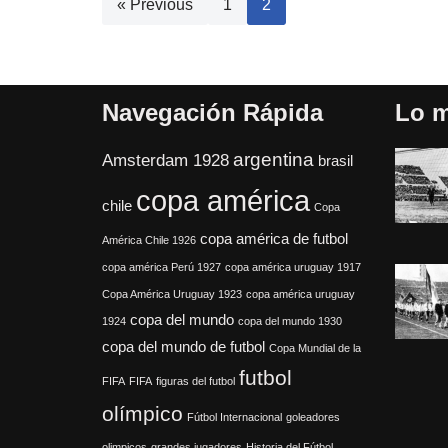
« Previous
1
2
Navegación Rápida
Lo m
argentina
Amsterdam 1928
brasil
copa américa
chile
Copa
copa américa de futbol
América Chile 1926
copa américa Perú 1927
copa américa uruguay 1917
Copa América Uruguay 1923
copa américa uruguay
copa del mundo
1924
copa del mundo 1930
copa del mundo de futbol
Copa Mundial de la
futbol
FIFA
FIFA
figuras del futbol
olímpico
Fútbol Internacional
goleadores
olimpicos
grandes jugadores
Historia del Fútbol