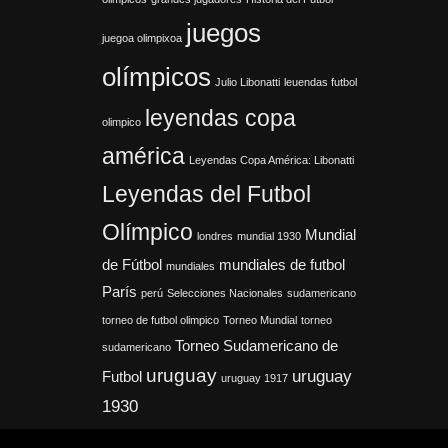
juegos
juegoa olimpixoa
olímpicos
Julio Libonatti
leuendas futbol
leyendas copa
olimpico
américa
Leyendas Copa América: Libonatti
Leyendas del Futbol
Olímpico
Mundial
londres
mundial 1930
de Fútbol
mundiales de futbol
mundiales
París
perú
Selecciones Nacionales
sudamericano
torneo de futbol olimpico
Torneo Mundial
torneo
Torneo Sudamericano de
sudamericano
uruguay
uruguay
Futbol
uruguay 1917
1930