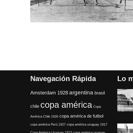
Navegación Rápida
Lo m
argentina
Amsterdam 1928
brasil
copa américa
chile
Copa
copa américa de futbol
América Chile 1926
copa américa Perú 1927
copa américa uruguay 1917
Copa América Uruguay 1923
copa américa uruguay