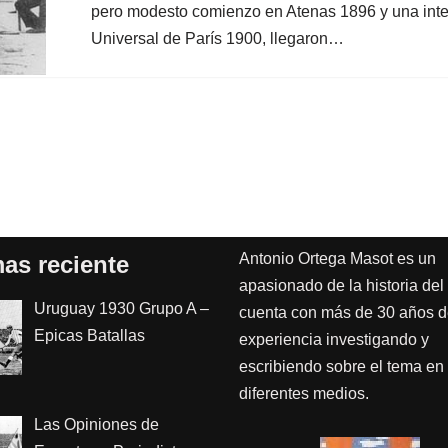
pero modesto comienzo en Atenas 1896 y una inte
Universal de París 1900, llegaron…
Antonio Ortega Masot es un
as reciente
apasionado de la historia del 
Uruguay 1930 Grupo A –
cuenta con más de 30 años 
Epicas Batallas
experiencia investigando y
escribiendo sobre el tema en
diferentes medios.
Las Opiniones de