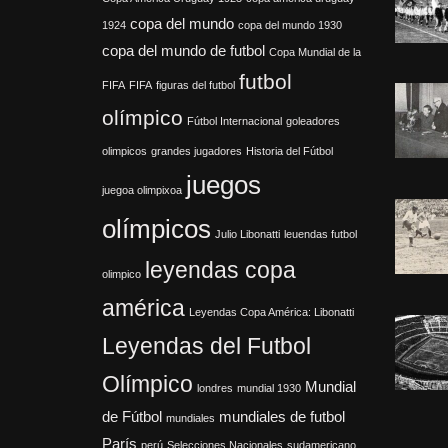
copa del mundo
1924
copa del mundo 1930
copa del mundo de futbol
Copa Mundial de la
futbol
FIFA
FIFA
figuras del futbol
olímpico
Fútbol Internacional
goleadores
olimpicos
grandes jugadores
Historia del Fútbol
juegos
juegoa olimpixoa
olímpicos
Julio Libonatti
leuendas futbol
leyendas copa
olimpico
américa
Leyendas Copa América: Libonatti
Leyendas del Futbol
Olímpico
Mundial
londres
mundial 1930
de Fútbol
mundiales de futbol
mundiales
París
perú
Selecciones Nacionales
sudamericano