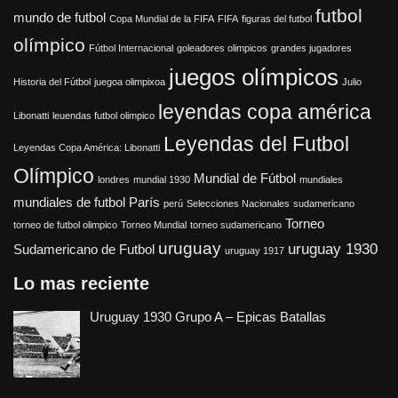
futbol
mundo de futbol
Copa Mundial de la FIFA
FIFA
figuras del futbol
olímpico
Fútbol Internacional
goleadores olimpicos
grandes jugadores
juegos olímpicos
Historia del Fútbol
juegoa olimpixoa
Julio
leyendas copa américa
Libonatti
leuendas futbol olimpico
Leyendas del Futbol
Leyendas Copa América: Libonatti
Olímpico
Mundial de Fútbol
londres
mundial 1930
mundiales
mundiales de futbol
París
perú
Selecciones Nacionales
sudamericano
Torneo
torneo de futbol olimpico
Torneo Mundial
torneo sudamericano
uruguay
uruguay 1930
Sudamericano de Futbol
uruguay 1917
Lo mas reciente
Uruguay 1930 Grupo A – Epicas Batallas