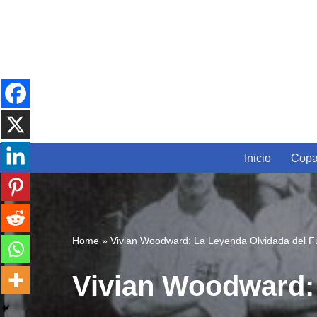
Skip
to
content
Inicio
Copa
Home
»
Vivian Woodward: La Leyenda Olvidada del Fú
Vivian Woodward: 